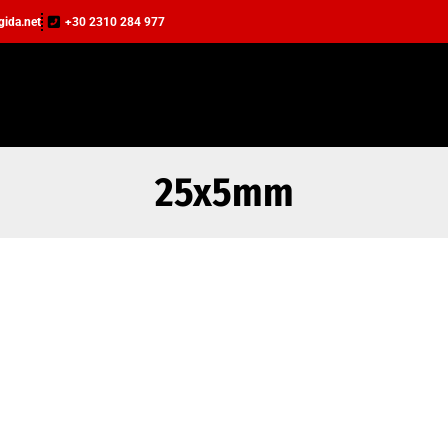
agida.net
+30 2310 284 977
25x5mm