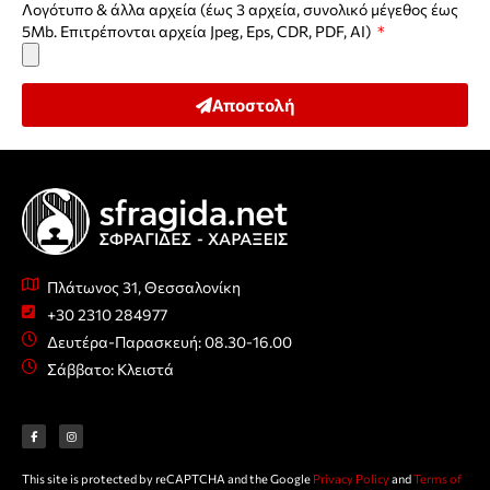
Λογότυπο & άλλα αρχεία (έως 3 αρχεία, συνολικό μέγεθος έως
5Mb. Επιτρέπονται αρχεία Jpeg, Eps, CDR, PDF, AI)
Αποστολή
Πλάτωνος 31, Θεσσαλονίκη
+30 2310 284977
Δευτέρα-Παρασκευή: 08.30-16.00
Σάββατο: Κλειστά
F
I
a
n
c
s
e
t
b
a
o
g
o
r
This site is protected by reCAPTCHA and the Google
Privacy Policy
and
Terms of
k
a