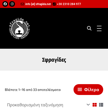
Μετάβαση
Facebook
Instagram
info [at] sfragida.net
+30 2310 284 977
στο
περιεχόμενο
Σφραγίδες
Φίλτρα
Βλέπετε 1–16 από 33 αποτελέσματα