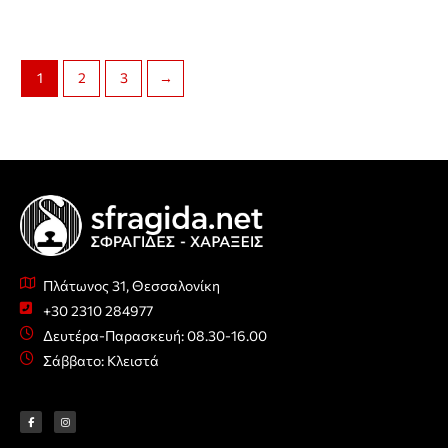
1
2
3
→
Πλάτωνος 31, Θεσσαλονίκη
+30 2310 284977
Δευτέρα-Παρασκευή: 08.30-16.00
Σάββατο: Κλειστά
F
I
a
n
c
s
e
t
b
a
o
g