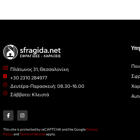
Υπη
Ποι
Πλάτωνος 31, Θεσσαλονίκη
Σφρ
+30 2310 284977
Χαρ
Δευτέρα-Παρασκευή: 08.30-16.00
Σάββατο: Κλειστά
Αυτ
F
I
a
n
c
s
e
t
b
a
o
g
This site is protected by reCAPTCHA and the Google
Privacy
o
r
Policy
and
Terms of Service
apply.
k
a