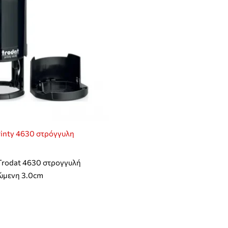
inty 4630 στρόγγυλη
Trodat 4630 στρογγυλή
ώμενη 3.0cm