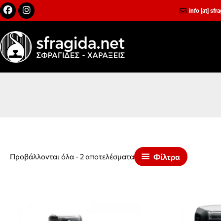
Μετάβαση
Facebook
Instagram
info [at] sfr
στο
περιεχόμενο
Προβάλλονται όλα - 2 αποτελέσματα
Φίλτρα