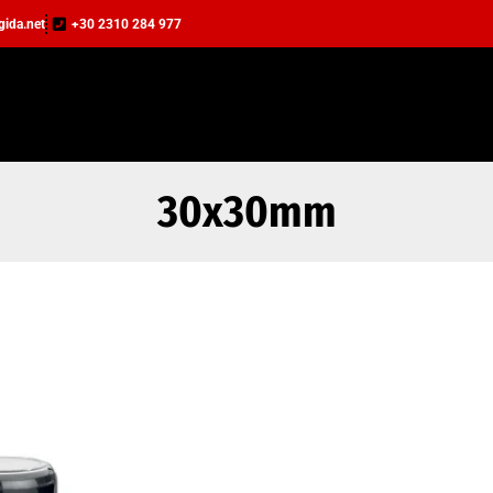
agida.net
+30 2310 284 977
30x30mm