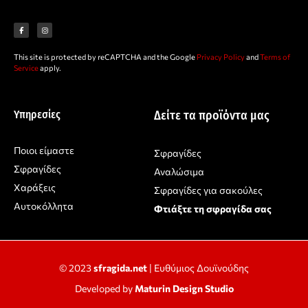
F
I
a
n
c
s
e
t
b
a
o
g
o
r
This site is protected by reCAPTCHA and the Google
Privacy Policy
and
Terms of
k
a
-
m
Service
apply.
f
Υπηρεσίες
Δείτε τα προϊόντα μας
Ποιοι είμαστε
Σφραγίδες
Σφραγίδες
Αναλώσιμα
Χαράξεις
Σφραγίδες για σακούλες
Αυτοκόλλητα
Φτιάξτε τη σφραγίδα σας
© 2023
sfragida.net
| Ευθύμιος Δουϊνούδης
Developed by
Maturin Design Studio