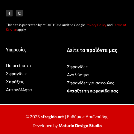
F
I
a
n
c
s
e
t
b
a
o
g
o
r
This site is protected by reCAPTCHA and the Google
Privacy Policy
and
Terms of
k
a
-
m
Service
apply.
f
Υπηρεσίες
Δείτε τα προϊόντα μας
Ποιοι είμαστε
Σφραγίδες
Σφραγίδες
Αναλώσιμα
Χαράξεις
Σφραγίδες για σακούλες
Αυτοκόλλητα
Φτιάξτε τη σφραγίδα σας
© 2023
sfragida.net
| Ευθύμιος Δουϊνούδης
Developed by
Maturin Design Studio