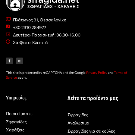
Πλάτωνος 31, Θεσσαλονίκη
+30 2310 284977
Δευτέρα-Παρασκευή: 08.30-16.00
Σάββατο: Κλειστά
F
I
a
n
c
s
e
t
b
a
o
g
o
r
This site is protected by reCAPTCHA and the Google
Privacy Policy
and
Terms of
k
a
-
m
Service
apply.
f
Υπηρεσίες
Δείτε τα προϊόντα μας
Ποιοι είμαστε
Σφραγίδες
Σφραγίδες
Αναλώσιμα
Χαράξεις
Σφραγίδες για σακούλες