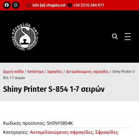
Μετάβαση
Facebook
Instagram
info [at] sfragida.net
+30 2310 284 977
στο
περιεχόμενο
Αρχική σελίδα
/
Κατάστημα
/
Σφραγίδες
/
Αυτομελανώμενες σφραγίδες
/ Shiny Printer S-
854 1-7 σειρών
Shiny Printer S-854 1-7 σειρών
Κωδικός προϊόντος:
SHINYS854K
Κατηγορίες:
Αυτομελανώμενες σφραγίδες
,
Σφραγίδες