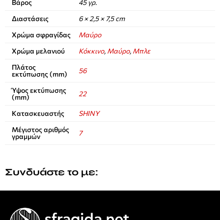
Βάρος
45 γρ.
Διαστάσεις
6 × 2,5 × 7,5 cm
Χρώμα σφραγίδας
Μαύρο
Χρώμα μελανιού
Κόκκινο
,
Μαύρο
,
Μπλε
Πλάτος
56
εκτύπωσης (mm)
Ύψος εκτύπωσης
22
(mm)
Κατασκευαστής
SHINY
Μέγιστος αριθμός
7
γραμμών
Συνδυάστε το με: