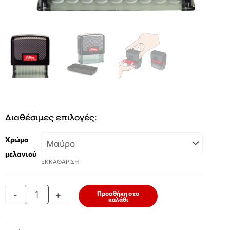
Διαθέσιμες επιλογές:
Shiny
Χρώμα
Printer
μελανιού
S-
ΕΚΚΑΘΑΡΙΣΗ
854
1-
7
-
+
Προσθήκη στο
σειρών
καλάθι
ποσότητα