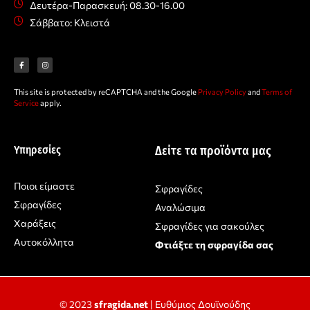
Δευτέρα-Παρασκευή: 08.30-16.00
Σάββατο: Κλειστά
F
I
a
n
c
s
e
t
b
a
o
g
o
r
This site is protected by reCAPTCHA and the Google
Privacy Policy
and
Terms of
k
a
-
m
Service
apply.
f
Υπηρεσίες
Δείτε τα προϊόντα μας
Ποιοι είμαστε
Σφραγίδες
Σφραγίδες
Αναλώσιμα
Χαράξεις
Σφραγίδες για σακούλες
Αυτοκόλλητα
Φτιάξτε τη σφραγίδα σας
© 2023
sfragida.net
| Ευθύμιος Δουϊνούδης