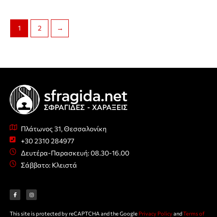
1
2
→
Πλάτωνος 31, Θεσσαλονίκη
+30 2310 284977
Δευτέρα-Παρασκευή: 08.30-16.00
Σάββατο: Κλειστά
F
I
a
n
c
s
e
t
b
a
o
g
o
r
This site is protected by reCAPTCHA and the Google
Privacy Policy
and
Terms of
k
a