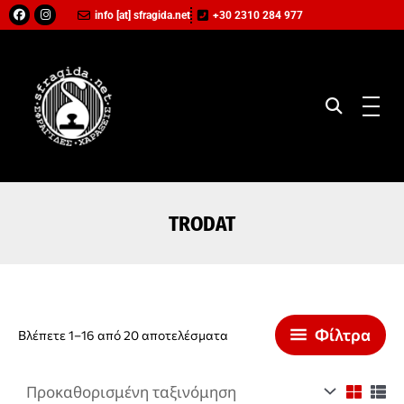
Μετάβαση
Facebook
Instagram
info [at] sfragida.net
+30 2310 284 977
στο
περιεχόμενο
TRODAT
Φίλτρα
Βλέπετε 1–16 από 20 αποτελέσματα