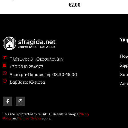
€
2,00
Υπη
Ποι
Πλάτωνος 31, Θεσσαλονίκη
Σφρ
+30 2310 284977
Χαρ
Δευτέρα-Παρασκευή: 08.30-16.00
Σάββατο: Κλειστά
Αυτ
F
I
a
n
c
s
e
t
b
a
o
g
This site is protected by reCAPTCHA and the Google
Privacy
o
r
Policy
and
Terms of Service
apply.
k
a
-
m