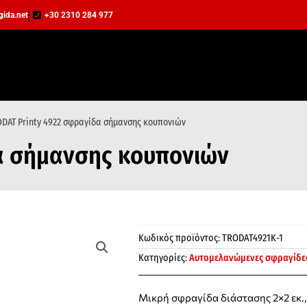
agida.net
+30 2310 284 977
DAT Printy 4922 σφραγίδα σήμανσης κουπονιών
α σήμανσης κουπονιών
Κωδικός προϊόντος:
TRODAT4921K-1
Κατηγορίες:
Αυτομελανώμενες σφραγίδε
Μικρή σφραγίδα διάστασης 2×2 εκ.,