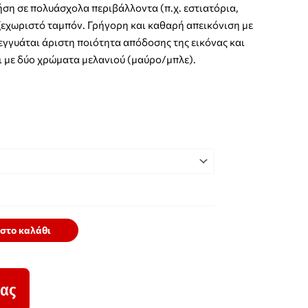
ρήση σε πολυάσχολα περιβάλλοντα (π.χ. εστιατόρια,
ί ξεχωριστό ταμπόν. Γρήγορη και καθαρή απεικόνιση με
εγγυάται άριστη ποιότητα απόδοσης της εικόνας και
ι με δύο χρώματα μελανιού (μαύρο/μπλε).
στο καλάθι
δας