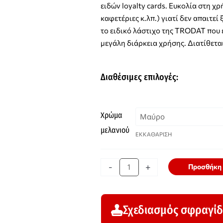
ειδών loyalty cards. Ευκολία στη χ
καφετέριες κ.λπ.) γιατί δεν απαιτε
το ειδικό λάστιχο της TRODAT που 
μεγάλη διάρκεια χρήσης. Διατίθετα
Διαθέσιμες επιλογές:
TRODAT
Χρώμα
Printy
μελανιού
ΕΚΚΑΘΑΡΙΣΗ
4922
σφραγίδα
σήμανσης
-
+
Προσθήκη 
κουπονιών
ποσότητα
Σχεδιασμός σφραγί